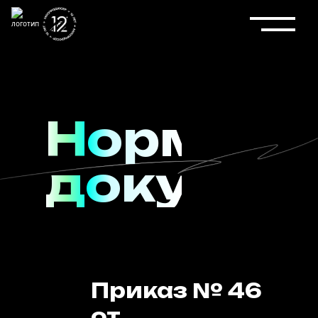
Нормати
докумен
Приказ № 46
от