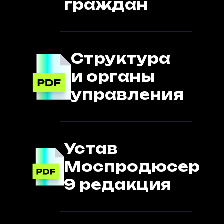
граждан
Структура
и органы
управления
Устав
Моспродюсер
9 редакция