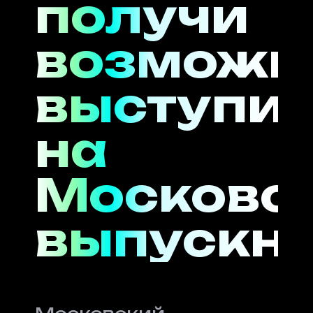
получи
возможн
выступит
на
Московс
выпускно